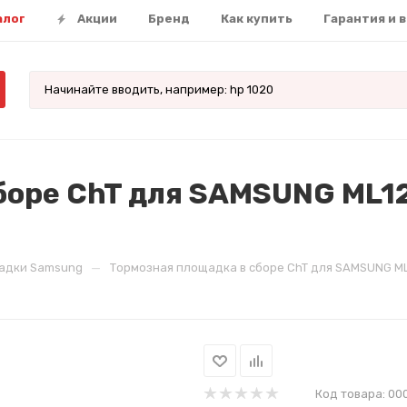
алог
Акции
Бренд
Как купить
Гарантия и 
боре ChT для SAMSUNG ML1
—
адки Samsung
Тормозная площадка в сборе ChT для SAMSUNG ML
Код товара:
00