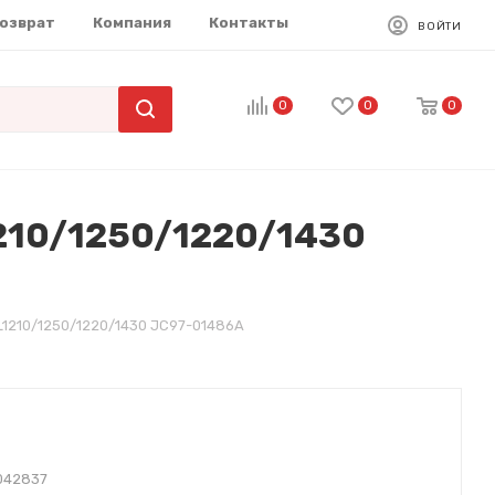
возврат
Компания
Контакты
ВОЙТИ
0
0
0
210/1250/1220/1430
1210/1250/1220/1430 JC97-01486A
042837