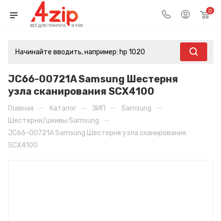
0
JC66-00721A Samsung Шестерня
узла сканирования SCX4100
—
—
—
—
Главная
Каталог
ЗИП
Samsung
—
Шестерни/шкивы Samsung
JC66-00721A Samsung Шестерня узла сканирования
SCX4100