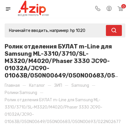
0
Ролик отделения БУЛАТ m-Line для
Samsung ML-3310/3710/SL-
M3320/M4020/Phaser 3330 JC90-
01032A/JC90-
01063B/050N00649/050N00683/050N00693/022N02677
—
—
—
—
Главная
Каталог
ЗИП
Samsung
—
Ролики Samsung
Ролик отделения БУЛАТ m-Line для Samsung ML-
3310/3710/SL-M3320/M4020/Phaser 3330 JC90-
01032A/JC90-
01063B/050N00649/050N00683/050N00693/022N02677