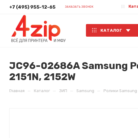
Кат
+7 (495) 955-12-65
ЗАКАЗАТЬ ЗВОНОК
КАТАЛОГ
JC96-02686A Samsung Ро
2151N, 2152W
—
—
—
—
Главная
Каталог
ЗИП
Samsung
Ролики Samsung