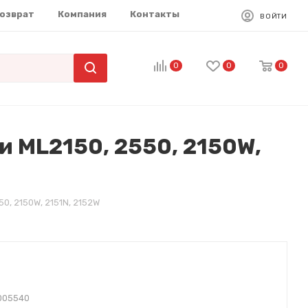
возврат
Компания
Контакты
ВОЙТИ
0
0
0
 ML2150, 2550, 2150W,
, 2150W, 2151N, 2152W
005540