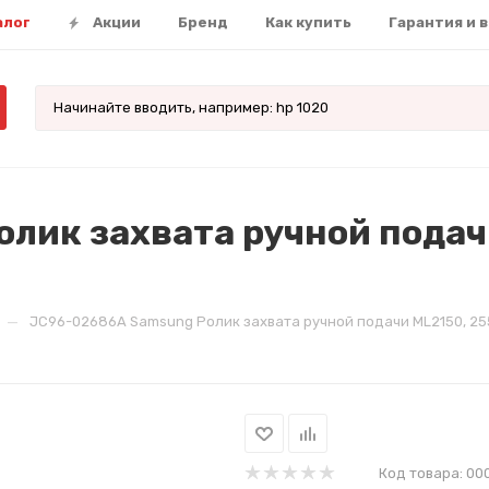
алог
Акции
Бренд
Как купить
Гарантия и 
лик захвата ручной подачи
—
JC96-02686A Samsung Ролик захвата ручной подачи ML2150, 2550
Код товара:
00