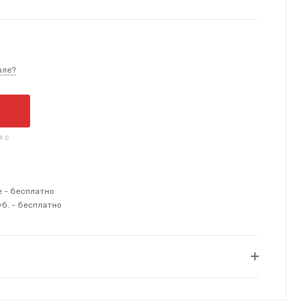
вле?
я с
е - бесплатно
уб. - бесплатно