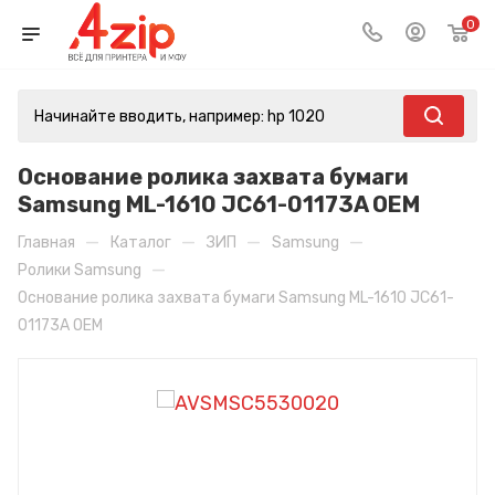
0
Основание ролика захвата бумаги
Samsung ML-1610 JC61-01173A OEM
—
—
—
—
Главная
Каталог
ЗИП
Samsung
—
Ролики Samsung
Основание ролика захвата бумаги Samsung ML-1610 JC61-
01173A OEM