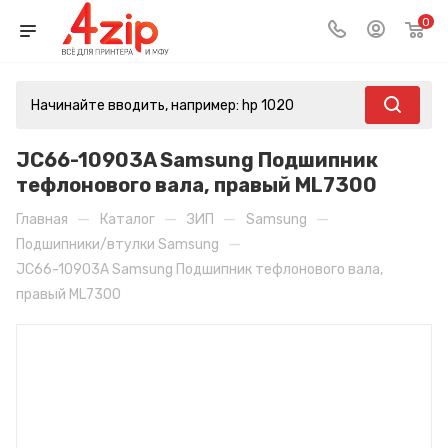
0
JC66-10903A Samsung Подшипник
тефлонового вала, правый ML7300
—
—
—
—
Главная
Каталог
ЗИП
Samsung
—
Подшипники/втулки Samsung
JC66-10903A Samsung Подшипник тефлонового вала,
правый ML7300