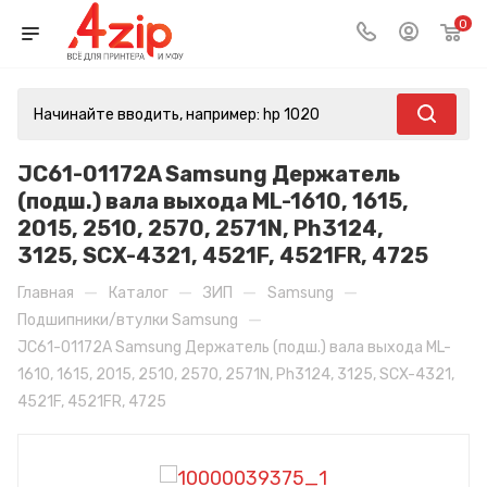
0
JC61-01172A Samsung Держатель
(подш.) вала выхода ML-1610, 1615,
2015, 2510, 2570, 2571N, Ph3124,
3125, SCX-4321, 4521F, 4521FR, 4725
—
—
—
—
Главная
Каталог
ЗИП
Samsung
—
Подшипники/втулки Samsung
JC61-01172A Samsung Держатель (подш.) вала выхода ML-
1610, 1615, 2015, 2510, 2570, 2571N, Ph3124, 3125, SCX-4321,
4521F, 4521FR, 4725