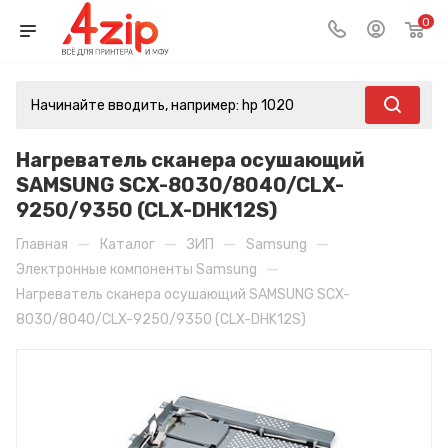
0
Нагреватель сканера осушающий
SAMSUNG SCX-8030/8040/CLX-
9250/9350 (CLX-DHK12S)
—
—
—
—
Главная
Каталог
ЗИП
Samsung
—
Электронные компоненты Samsung
Нагреватель сканера осушающий SAMSUNG SCX-
8030/8040/CLX-9250/9350 (CLX-DHK12S)