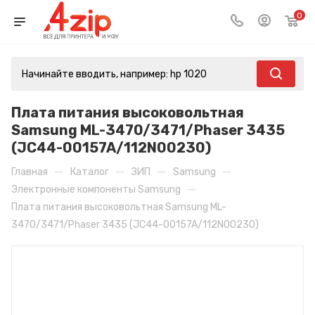
0
Плата питания высоковольтная
Samsung ML-3470/3471/Phaser 3435
(JC44-00157A/112N00230)
—
—
—
—
Главная
Каталог
ЗИП
Samsung
—
Электронные компоненты Samsung
Плата питания высоковольтная Samsung ML-
3470/3471/Phaser 3435 (JC44-00157A/112N00230)