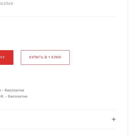
063365
НУ
КУПИТЬ В 1 КЛИК
е - бесплатно
уб. - бесплатно