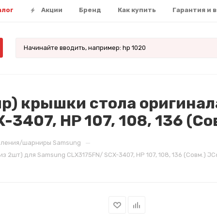
алог
Акции
Бренд
Как купить
Гарантия и 
р) крышки стола оригинала
3407, HP 107, 108, 136 (С
—
ления/шарниры Samsung
2шт) для Samsung CLX3175FN/ SCX-3407, HP 107, 108, 136 (Совм.) J