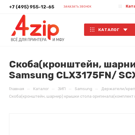
Кат
+7 (495) 955-12-65
ЗАКАЗАТЬ ЗВОНОК
КАТАЛОГ
Скоба(кронштейн, шарни
Samsung CLX3175FN/ SCX-
—
—
—
—
Главная
Каталог
ЗИП
Samsung
Держатели/креп
Скоба(кронштейн, шарнир) крышки стола оригинала(комплект из 