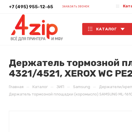
Кат
+7 (495) 955-12-65
ЗАКАЗАТЬ ЗВОНОК
КАТАЛОГ
Держатель тормозной п
4321/4521, XEROX WC РE
—
—
—
—
Главная
Каталог
ЗИП
Samsung
Держатели/креп
Держатель тормозной площадки (коромысло) SAMSUNG ML-1610/