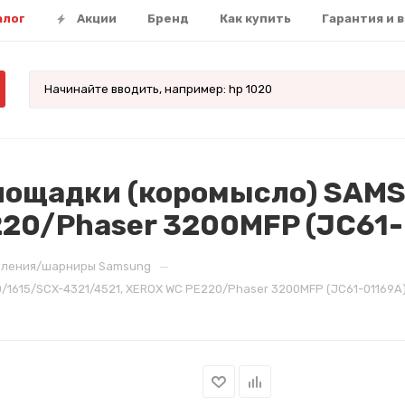
алог
Акции
Бренд
Как купить
Гарантия и 
лощадки (коромысло) SAMS
220/Phaser 3200MFP (JC61-
—
ления/шарниры Samsung
1615/SCX-4321/4521, XEROX WC РE220/Phaser 3200MFP (JC61-01169A