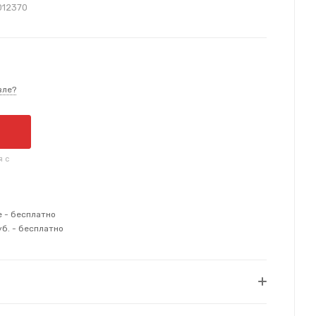
012370
вле?
я с
е - бесплатно
уб. - бесплатно