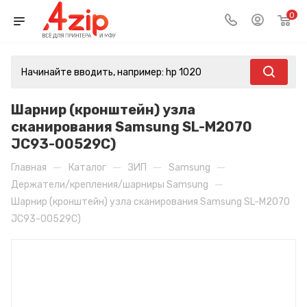
0
Шарнир (кронштейн) узла
сканирования Samsung SL-M2070
JC93-00529C)
—
—
—
—
Главная
Каталог
ЗИП
Samsung
—
Держатели/крепления/шарниры Samsung
Шарнир (кронштейн) узла сканирования Samsung SL-M2070
JC93-00529C)