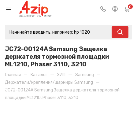
0
JC72-00124A Samsung Защелка
держателя тормозной площадки
ML1210, Phaser 3110, 3210
—
—
—
—
Главная
Каталог
ЗИП
Samsung
—
Держатели/крепления/шарниры Samsung
JC72-00124A Samsung Защелка держателя тормозной
площадки ML1210, Phaser 3110, 3210