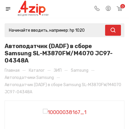
0
Автоподатчик (DADF) в сборе
Samsung SL-M3870FW/M4070 JC97-
04348A
—
—
—
—
Главная
Каталог
ЗИП
Samsung
—
Автоподатчики Samsung
Автоподатчик (DADF) в сборе Samsung SL-M3870FW/M4070
JC97-04348A