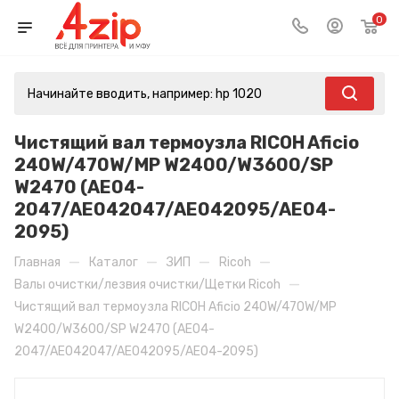
0
Чистящий вал термоузла RICOH Aficio
240W/470W/MP W2400/W3600/SP
W2470 (AE04-
2047/AE042047/AE042095/AE04-
2095)
—
—
—
—
Главная
Каталог
ЗИП
Ricoh
—
Валы очистки/лезвия очистки/Щетки Ricoh
Чистящий вал термоузла RICOH Aficio 240W/470W/MP
W2400/W3600/SP W2470 (AE04-
2047/AE042047/AE042095/AE04-2095)