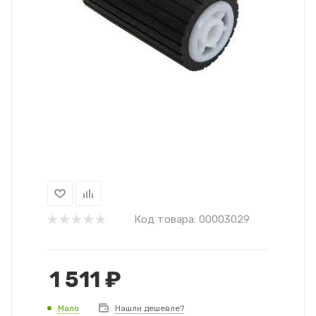
Код товара:
00003029
1 511
₽
Мало
Нашли дешевле?