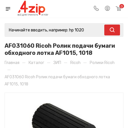
0
AF031060 Ricoh Ролик подачи бумаги
обходного лотка AF1015, 1018
—
—
—
—
Главная
Каталог
ЗИП
Ricoh
Ролики Ricoh
—
AF031060 Ricoh Ролик подачи бумаги обходного лотка
AF1015, 1018