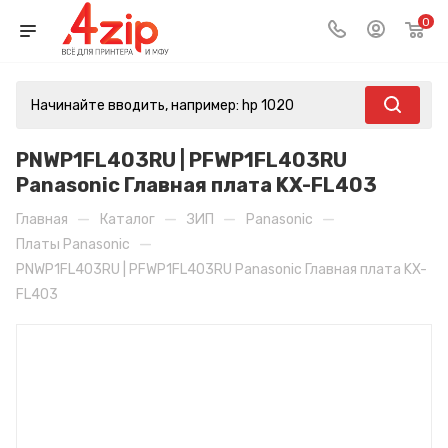
0
PNWP1FL403RU | PFWP1FL403RU
Panasonic Главная плата KX-FL403
—
—
—
—
Главная
Каталог
ЗИП
Panasonic
—
Платы Panasonic
PNWP1FL403RU | PFWP1FL403RU Panasonic Главная плата KX-
FL403