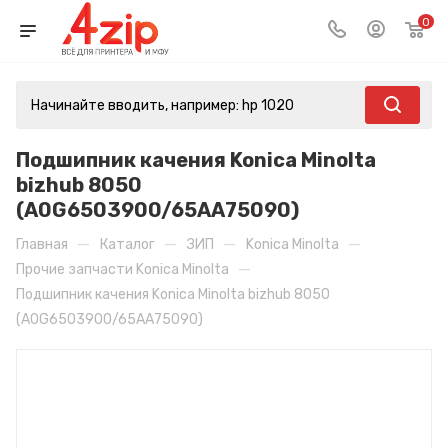
0
Подшипник качения Konica Minolta
bizhub 8050
(A0G6503900/65AA75090)
—
—
—
—
Главная
Каталог
ЗИП
Konica Minolta
—
Прочие запчасти Konica Minolta
Подшипник качения Konica Minolta bizhub 8050
(A0G6503900/65AA75090)