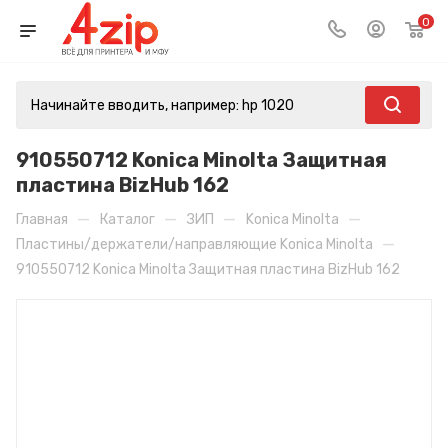
0
910550712 Konica Minolta Защитная
пластина BizHub 162
—
—
—
—
Главная
Каталог
ЗИП
Konica Minolta
—
Пластины/держатели/направляющие Konica Minolta
910550712 Konica Minolta Защитная пластина BizHub 162