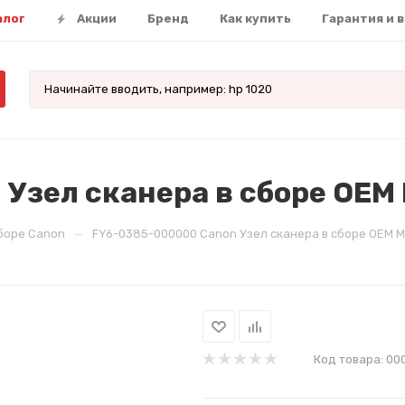
алог
Акции
Бренд
Как купить
Гарантия и 
Узел сканера в сборе OEM
—
сборе Canon
FY6-0385-000000 Canon Узел сканера в сборе OEM M
Код товара:
00