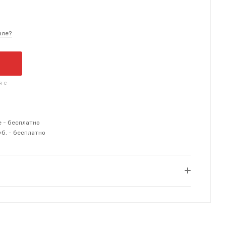
вле?
я с
е - бесплатно
уб. - бесплатно