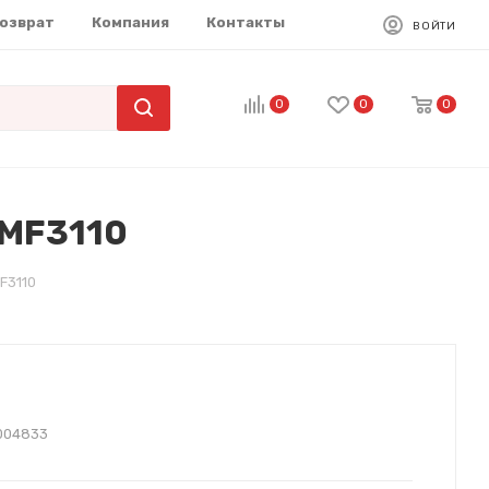
возврат
Компания
Контакты
ВОЙТИ
0
0
0
 MF3110
F3110
004833