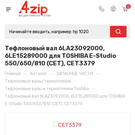
0
Тефлоновый вал 6LA23092000,
6LE15289000 для TOSHIBA E-Studio
550/650/810 (CET), CET3379
—
—
—
Главная
Каталог
ЗАПАСНЫЕ ЧАСТИ
—
Тефлоновые валы/термопленки
—
Тефлоновые валы и термопленки Toshiba
Тефлоновый вал 6LA23092000, 6LE15289000 для TOSHIBA
E-Studio 550/650/810 (CET), CET3379