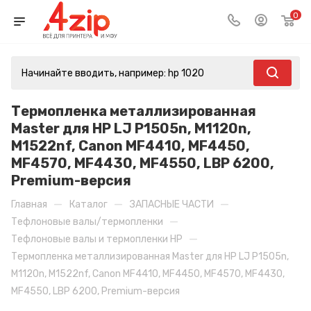
0
Термопленка металлизированная
Master для HP LJ P1505n, M1120n,
M1522nf, Canon MF4410, MF4450,
MF4570, MF4430, MF4550, LBP 6200,
Premium-версия
—
—
—
Главная
Каталог
ЗАПАСНЫЕ ЧАСТИ
—
Тефлоновые валы/термопленки
—
Тефлоновые валы и термопленки HP
Термопленка металлизированная Master для HP LJ P1505n,
M1120n, M1522nf, Canon MF4410, MF4450, MF4570, MF4430,
MF4550, LBP 6200, Premium-версия