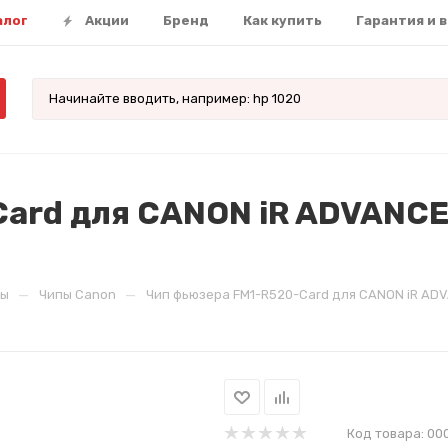
алог
Акции
Бренд
Как купить
Гарантия и 
ard для CANON iR ADVANCE 
—
—
пы
Чипы Canon
Чип фьюзера FM1-R520-Card для CANON iR ADVA
Код товара:
00