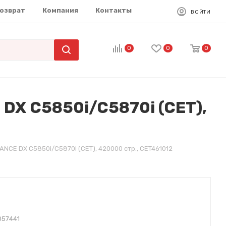
возврат
Компания
Контакты
ВОЙТИ
0
0
0
DX C5850i/C5870i (CET),
NCE DX C5850i/C5870i (CET), 420000 стр., CET461012
057441