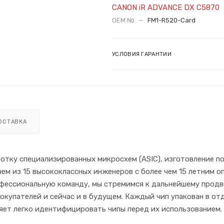
CANON iR ADVANCE DX C5870
OEM №
—
FM1-R520-Card
УСЛОВИЯ ГАРАНТИИ
ОСТАВКА
отку специализированных микросхем (ASIC), изготовление п
ем из 15 высококлассных инженеров с более чем 15 летним о
офессиональную команду, мы стремимся к дальнейшему прод
купателей и сейчас и в будущем. Каждый чип упакован в от
яет легко идентифицировать чипы перед их использованием.