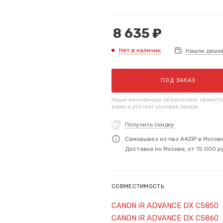
8 635
₽
Нет в наличии
Нашли деше
ПОД ЗАКАЗ
Наши менеджеры обязательно свяжутс
вами и уточнят условия заказа
Получить скидку
Самовывоз из пвз A4ZIP в Москв
Доставка по Москве, от 15 000 р
СОВМЕСТИМОСТЬ
CANON iR ADVANCE DX C5850
CANON iR ADVANCE DX C5860