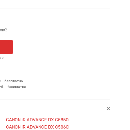
вле?
я с
е - бесплатно
уб. - бесплатно
CANON iR ADVANCE DX C5850i
CANON iR ADVANCE DX C5860i