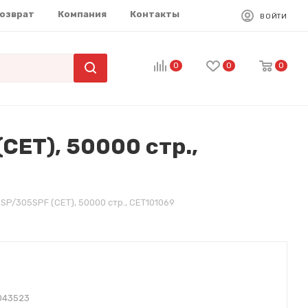
возврат
Компания
Контакты
ВОЙТИ
0
0
0
ET), 50000 стр.,
P/305SPF (CET), 50000 стр., CET101069
043523