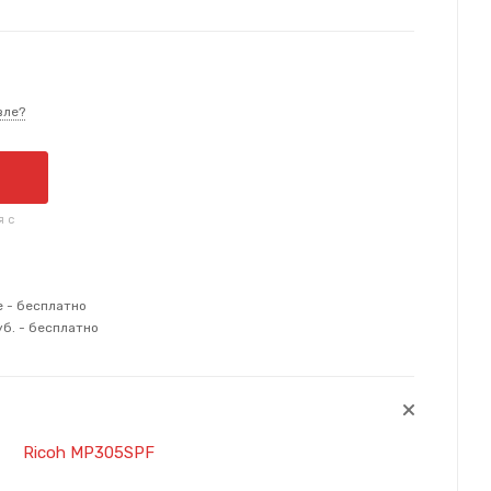
вле?
я с
е - бесплатно
уб. - бесплатно
Ricoh MP305SPF