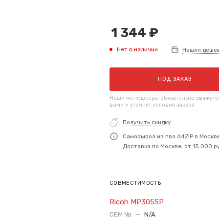
1 344
₽
Нет в наличии
Нашли деше
ПОД ЗАКАЗ
Наши менеджеры обязательно свяжутс
вами и уточнят условия заказа
Получить скидку
Самовывоз из пвз A4ZIP в Москв
Доставка по Москве, от 15 000 р
СОВМЕСТИМОСТЬ
Ricoh MP305SP
OEM №
—
N/A