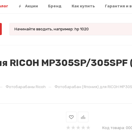
алог
Акции
Бренд
Как купить
Гарантия и 
я RICOH MP305SP/305SPF (C
—
—
Фотобарабаны Ricoh
Фотобарабан (Япония) для RICOH MP305S
Код товара:
00