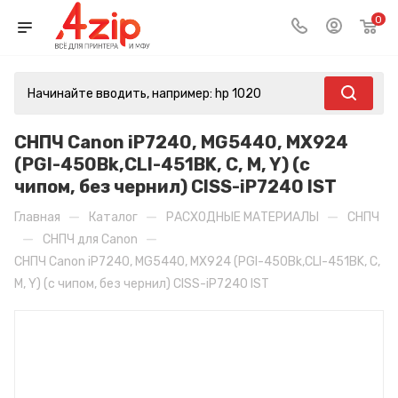
0
СНПЧ Canon iP7240, MG5440, MX924
(PGI-450Bk,CLI-451BK, C, M, Y) (с
чипом, без чернил) CISS-iP7240 IST
—
—
—
Главная
Каталог
РАСХОДНЫЕ МАТЕРИАЛЫ
СНПЧ
—
—
СНПЧ для Canon
СНПЧ Canon iP7240, MG5440, MX924 (PGI-450Bk,CLI-451BK, C,
M, Y) (с чипом, без чернил) CISS-iP7240 IST