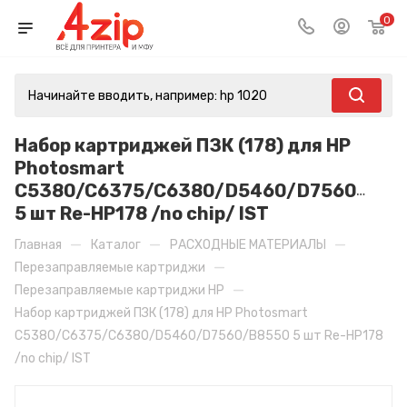
0
Набор картриджей ПЗК (178) для HP
Photosmart
C5380/C6375/C6380/D5460/D7560/B85
5 шт Re-HP178 /no chip/ IST
—
—
—
Главная
Каталог
РАСХОДНЫЕ МАТЕРИАЛЫ
—
Перезаправляемые картриджи
—
Перезаправляемые картриджи HP
Набор картриджей ПЗК (178) для HP Photosmart
C5380/C6375/C6380/D5460/D7560/B8550 5 шт Re-HP178
/no chip/ IST