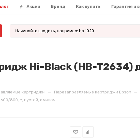
алог
Акции
Бренд
Как купить
Гарантия и 
дж Hi-Black (HB-T2634) д
—
—
равляемые картриджи
Перезаправляемые картриджи Epson
00/800, Y, пустой, с чипом