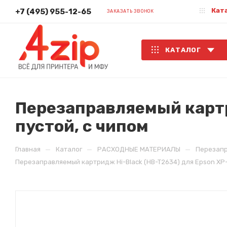
Кат
+7 (495) 955-12-65
ЗАКАЗАТЬ ЗВОНОК
КАТАЛОГ
Перезаправляемый картри
пустой, с чипом
—
—
—
Главная
Каталог
РАСХОДНЫЕ МАТЕРИАЛЫ
Перезап
Перезаправляемый картридж Hi-Black (HB-T2634) для Epson XP-6