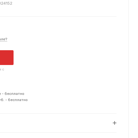
024152
вле?
я с
е - бесплатно
уб. - бесплатно