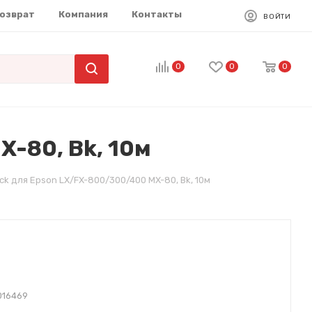
возврат
Компания
Контакты
ВОЙТИ
0
0
0
X-80, Bk, 10м
ck для Epson LX/FX-800/300/400 MX-80, Bk, 10м
016469