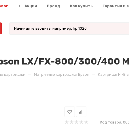
алог
Акции
Бренд
Как купить
Гарантия и 
pson LX/FX-800/300/400 M
—
—
ые картриджи
Матричные картриджи Epson
Картридж Hi-Bla
Код товара:
00