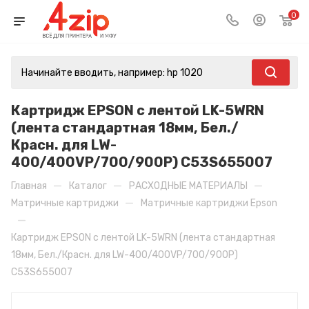
0
Картридж EPSON с лентой LK-5WRN
(лента стандартная 18мм, Бел./
Красн. для LW-
400/400VP/700/900P) C53S655007
—
—
—
Главная
Каталог
РАСХОДНЫЕ МАТЕРИАЛЫ
—
Матричные картриджи
Матричные картриджи Epson
—
Картридж EPSON с лентой LK-5WRN (лента стандартная
18мм, Бел./Красн. для LW-400/400VP/700/900P)
C53S655007