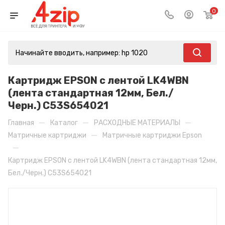
0
Картридж EPSON с лентой LK4WBN
(лента стандартная 12мм, Бел./
Черн.) C53S654021
—
—
—
Главная
Каталог
РАСХОДНЫЕ МАТЕРИАЛЫ
—
Матричные картриджи
Матричные картриджи Epson
—
Картридж EPSON с лентой LK4WBN (лента стандартная 12мм,
Бел./Черн.) C53S654021