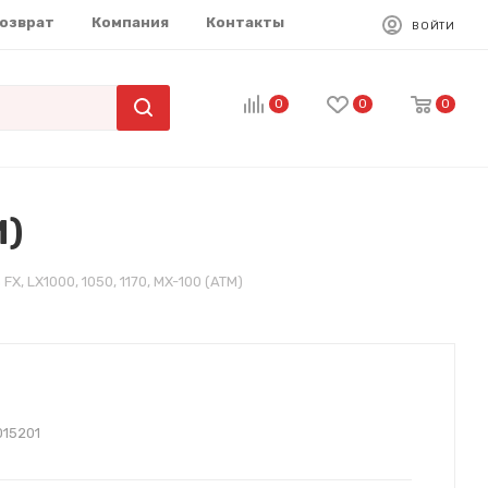
возврат
Компания
Контакты
ВОЙТИ
0
0
0
M)
X, LX1000, 1050, 1170, MX-100 (ATM)
015201