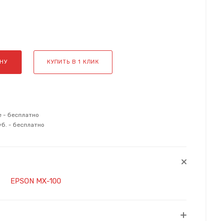
НУ
КУПИТЬ В 1 КЛИК
е - бесплатно
уб. - бесплатно
EPSON MX-100