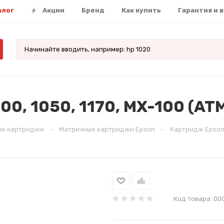
алог
Акции
Бренд
Как купить
Гарантия и 
0, 1050, 1170, MX-100 (AT
—
—
ые картриджи
Матричные картриджи Epson
Картридж Epson F
Код товара:
00