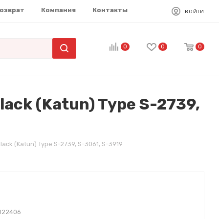
возврат
Компания
Контакты
ВОЙТИ
0
0
0
lack (Katun) Type S-2739,
lack (Katun) Type S-2739, S-3061, S-3919
022406