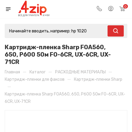
0
Картридж-пленка Sharp FOA560,
650, P600 50м FO-6CR, UX-6CR, UX-
71CR
—
—
—
Главная
Каталог
РАСХОДНЫЕ МАТЕРИАЛЫ
—
Картридж-пленки для факсов
Картридж-пленки Sharp
—
Картридж-пленка Sharp FOA560, 650, P600 50м FO-6CR, UX-
6CR, UX-71CR