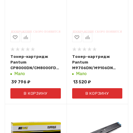
Тонер-картридж
Тонер-картридж
Pantum
Pantum
CP8000DN/CM8000FDN
M9706DN/M9106DN
(22К. Magenta) CTL-
(18,5К.) TO-910HK
Мало
Мало
8000HM
39 796
₽
13 520
₽
В КОРЗИНУ
В КОРЗИНУ