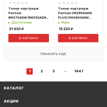
Тонер-картридж
Тонер-картридж
Pantum
Pantum CM2800ADN
BM270ADN/BM330ADN/BM420ADN
PLUS/CM2800ADW
(30К.) TO-2600H
PLUS/CP2800DN/CP2800DW
Достаточно
Мало
(3К, Black) CTL-
21 450
₽
12 220
₽
R2800HK
В КОРЗИНУ
В КОРЗИНУ
ПОКАЗАТЬ ЕЩЕ
1
2
3
1447
КАТАЛОГ
АКЦИИ