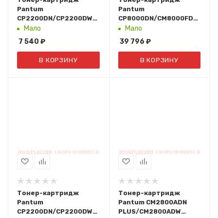
Pantum
Pantum
CP2200DN/CP2200DW/CM2200FDN/CM2200FDW
CP8000DN/CM8000FDN
(Black,1,5К) CTL-2000K
(33К. Black) CTL-
Мало
Мало
8000HK
7 540
₽
39 796
₽
В КОРЗИНУ
В КОРЗИНУ
Тонер-картридж
Тонер-картридж
Pantum
Pantum CM2800ADN
CP2200DN/CP2200DW/CM2200FDN/CM2200FDW
PLUS/CM2800ADW