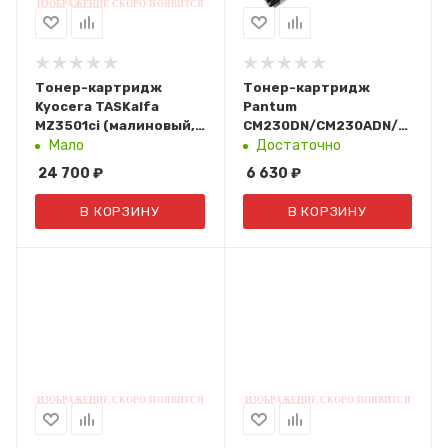
Тонер-картридж
Тонер-картридж
Kyocera TASKalfa
Pantum
MZ3501ci (малиновый,
CM230DN/CM230ADN/CM230
24К.) TK-
(2К. Magenta) CTL-
Мало
Достаточно
8615M/1T0C2LBNL1
2300M
24 700
₽
6 630
₽
В КОРЗИНУ
В КОРЗИНУ