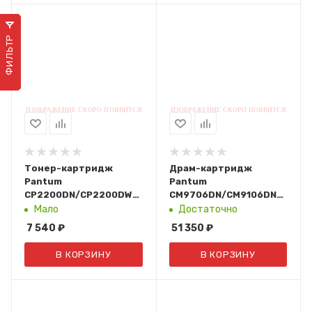
ФИЛЬТР
Тонер-картридж
Драм-картридж
Pantum
Pantum
CP2200DN/CP2200DW/CM2200FDN/CM2200FDW
CM9706DN/CM9106DN
(Magenta, 1,5К) CTL-
(90К.) DO-910YMC
Мало
Достаточно
2000M
7 540
₽
51 350
₽
В КОРЗИНУ
В КОРЗИНУ