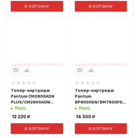
В КОРЗИНУ
В КОРЗИНУ
Тонер-картридж
Тонер-картридж
Pantum CM2800ADN
Pantum
PLUS/CM2800ADW
BP8000DN/BM7800FDN
PLUS/CP2800DN/CP2800DW
(7,5К.) TL-8000
Мало
Мало
(2,5К, Yellow) CTL-
12 220
₽
14 300
₽
R2800HY
В КОРЗИНУ
В КОРЗИНУ