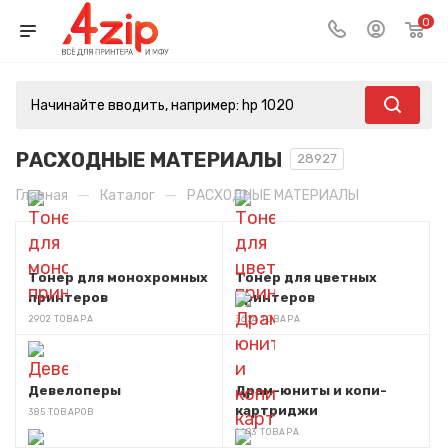
0
РАСХОДНЫЕ МАТЕРИАЛЫ
28927
—
—
Главная
Каталог
РАСХОДНЫЕ МАТЕРИАЛЫ
Тонер для монохромных
Тонер для цветных
принтеров
принтеров
2902 ТОВАРА
3624 ТОВАРА
Девелоперы
Драм-юниты и копи-
картриджи
385 ТОВАРОВ
1483 ТОВАРА