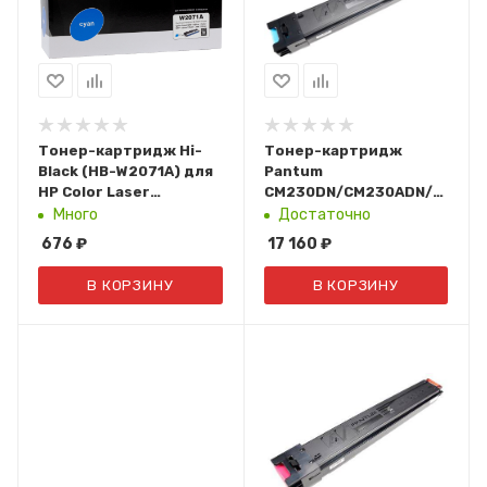
Тонер-картридж Hi-
Тонер-картридж
Black (HB-W2071A) для
Pantum
HP Color Laser
CM230DN/CM230ADN/CM230
150a/150nw/178nw/179fnw,
(12К. Cyan) CTL-2300HC
Много
Достаточно
№117A, C, 0,7K
676
₽
17 160
₽
В КОРЗИНУ
В КОРЗИНУ