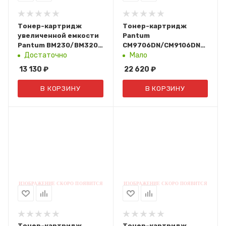
Тонер-картридж
Тонер-картридж
увеличенной емкости
Pantum
Pantum BM230/BM320
CM9706DN/CM9106DN
(12К.) TL-3200H
(черный, 34К.) CTO-
Достаточно
Мало
910XK
13 130
₽
22 620
₽
В КОРЗИНУ
В КОРЗИНУ
Тонер-картридж
Тонер-картридж