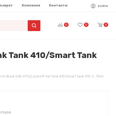
возврат
Компания
Контакты
ВОЙТИ
0
0
0
nk Tank 410/Smart Tank
i-Black (HB-GT52) для HP Ink Tank 410/Smart Tank 515, C, 70ml
079458