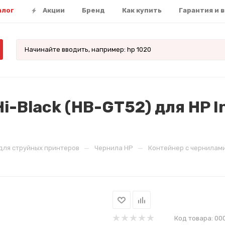
алог
Акции
Бренд
Как купить
Гарантия и 
i-Black (HB-GT52) для HP I
—
—
для струйных принтеров
Чернила HP
Контейнер с чернилами H
Код товара:
00