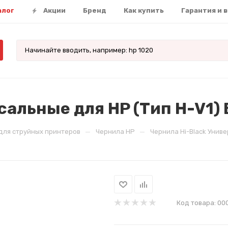
алог
Акции
Бренд
Как купить
Гарантия и 
альные для HP (Тип H-V1) B
—
—
для струйных принтеров
Чернила HP
Чернила Hi-Black Универ
Код товара:
00