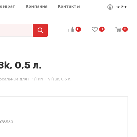
возврат
Компания
Контакты
ВОЙТИ
0
0
0
k, 0,5 л.
сальные для HP (Тип H-V1) Bk, 0,5 л.
078560