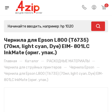
0
Чернила для Epson L800 (T6735)
(70мл, light cyan, Dye) EIM- 801LC
InkMate (ориг. упак.)
—
—
—
Главная
Каталог
РАСХОДНЫЕ МАТЕРИАЛЫ
—
—
Чернила для струйных принтеров
Чернила Epson
Чернила для Epson L800 (T6735) (70мл, light cyan, Dye) EIM-
801LC InkMate (ориг. упак.)