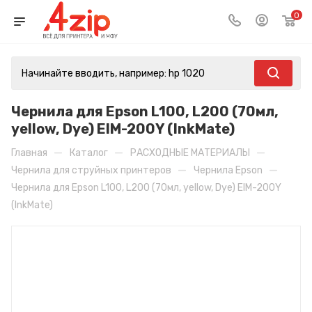
0
Чернила для Epson L100, L200 (70мл,
yellow, Dye) EIM-200Y (InkMate)
—
—
—
Главная
Каталог
РАСХОДНЫЕ МАТЕРИАЛЫ
—
—
Чернила для струйных принтеров
Чернила Epson
Чернила для Epson L100, L200 (70мл, yellow, Dye) EIM-200Y
(InkMate)