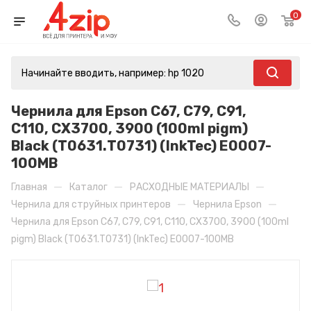
0
Чернила для Epson C67, C79, C91,
C110, CX3700, 3900 (100ml pigm)
Black (Т0631.T0731) (InkTec) E0007-
100MB
—
—
—
Главная
Каталог
РАСХОДНЫЕ МАТЕРИАЛЫ
—
—
Чернила для струйных принтеров
Чернила Epson
Чернила для Epson C67, C79, C91, C110, CX3700, 3900 (100ml
pigm) Black (Т0631.T0731) (InkTec) E0007-100MB