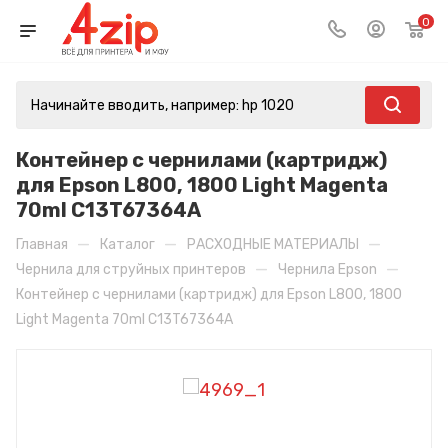
0
Контейнер с чернилами (картридж)
для Epson L800, 1800 Light Magenta
70ml C13T67364A
—
—
—
Главная
Каталог
РАСХОДНЫЕ МАТЕРИАЛЫ
—
—
Чернила для струйных принтеров
Чернила Epson
Контейнер с чернилами (картридж) для Epson L800, 1800
Light Magenta 70ml C13T67364A