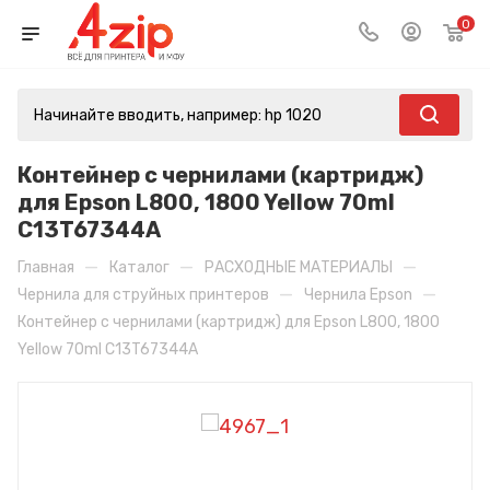
0
Контейнер с чернилами (картридж)
для Epson L800, 1800 Yellow 70ml
C13T67344A
—
—
—
Главная
Каталог
РАСХОДНЫЕ МАТЕРИАЛЫ
—
—
Чернила для струйных принтеров
Чернила Epson
Контейнер с чернилами (картридж) для Epson L800, 1800
Yellow 70ml C13T67344A