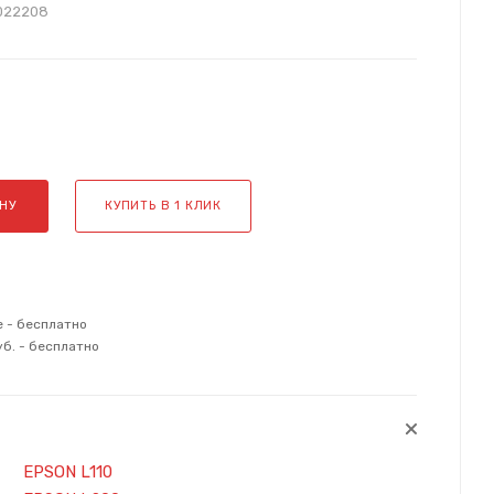
022208
НУ
КУПИТЬ В 1 КЛИК
е - бесплатно
уб. - бесплатно
EPSON L110