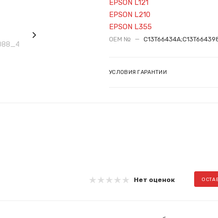
EPSON L121
EPSON L210
EPSON L355
OEM №
—
C13T66434A;C13T66439
УСЛОВИЯ ГАРАНТИИ
Нет оценок
ОСТА