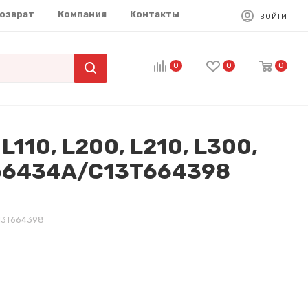
возврат
Компания
Контакты
ВОЙТИ
0
0
0
110, L200, L210, L300,
3T66434A/C13T664398
C13T664398