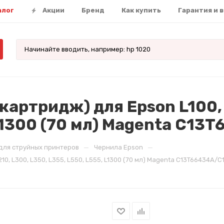
алог
Акции
Бренд
Как купить
Гарантия и 
артридж) для Epson L100, L
 L1300 (70 мл) Magenta C1
—
—
для струйных принтеров
Чернила Epson
210, L300, L350, L355, L550, L555, L1300 (70 мл) Magenta C13T66434A/