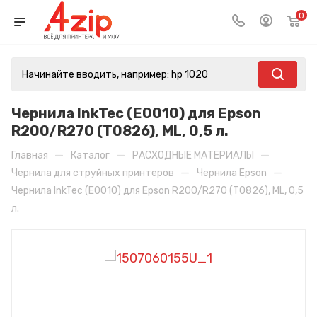
0
Чернила InkTec (E0010) для Epson
R200/R270 (T0826), ML, 0,5 л.
—
—
—
Главная
Каталог
РАСХОДНЫЕ МАТЕРИАЛЫ
—
—
Чернила для струйных принтеров
Чернила Epson
Чернила InkTec (E0010) для Epson R200/R270 (T0826), ML, 0,5
л.