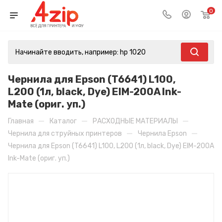
0
Чернила для Epson (T6641) L100,
L200 (1л, black, Dye) EIM-200A Ink-
Mate (ориг. уп.)
—
—
—
Главная
Каталог
РАСХОДНЫЕ МАТЕРИАЛЫ
—
—
Чернила для струйных принтеров
Чернила Epson
Чернила для Epson (T6641) L100, L200 (1л, black, Dye) EIM-200A
Ink-Mate (ориг. уп.)