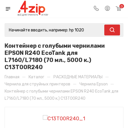
0
Контейнер с голубыми чернилами
EPSON R240 EcoTank для
L7160/L7180 (70 мл., 5000 к.)
C13T00R240
—
—
—
Главная
Каталог
РАСХОДНЫЕ МАТЕРИАЛЫ
—
—
Чернила для струйных принтеров
Чернила Epson
Контейнер с голубыми чернилами EPSON R240 EcoTank для
L7160/L7180 (70 мл., 5000 к.) C13T00R240