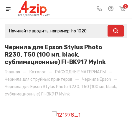
0
Чернила для Epson Stylus Photo
R230, T50 (100 мл, black,
сублимационные) FI-BK917 MyInk
—
—
—
Главная
Каталог
РАСХОДНЫЕ МАТЕРИАЛЫ
—
—
Чернила для струйных принтеров
Чернила Epson
Чернила для Epson Stylus Photo R230, T50 (100 мл, black,
сублимационные) FI-BK917 MyInk