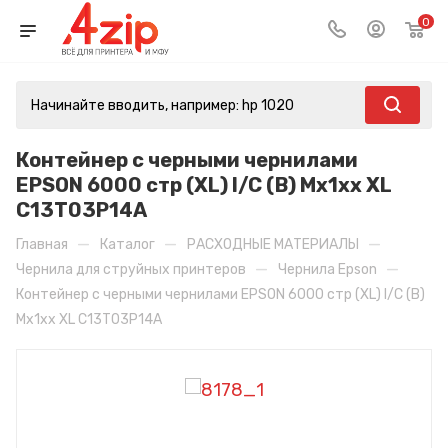
0
Контейнер с черными чернилами
EPSON 6000 стр (XL) I/C (B) Mx1xx XL
C13T03P14A
—
—
—
Главная
Каталог
РАСХОДНЫЕ МАТЕРИАЛЫ
—
—
Чернила для струйных принтеров
Чернила Epson
Контейнер с черными чернилами EPSON 6000 стр (XL) I/C (B)
Mx1xx XL C13T03P14A