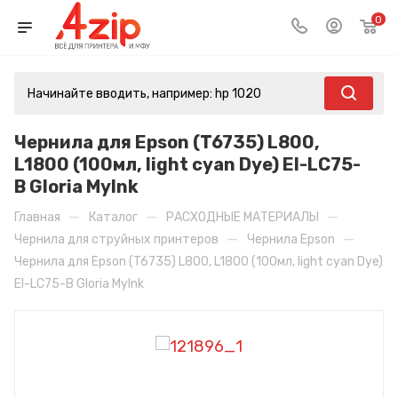
0
Чернила для Epson (T6735) L800,
L1800 (100мл, light cyan Dye) EI-LC75-
B Gloria MyInk
—
—
—
Главная
Каталог
РАСХОДНЫЕ МАТЕРИАЛЫ
—
—
Чернила для струйных принтеров
Чернила Epson
Чернила для Epson (T6735) L800, L1800 (100мл, light cyan Dye)
EI-LC75-B Gloria MyInk