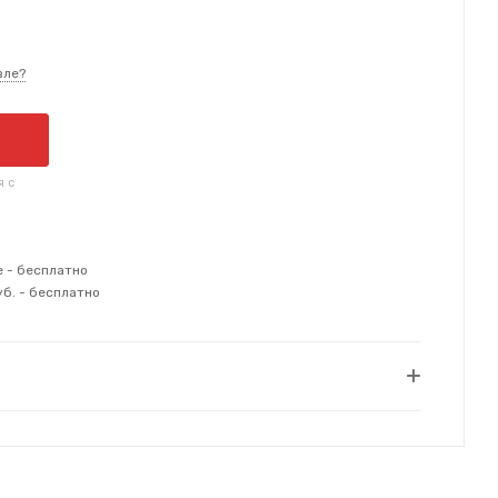
вле?
я с
е - бесплатно
уб. - бесплатно