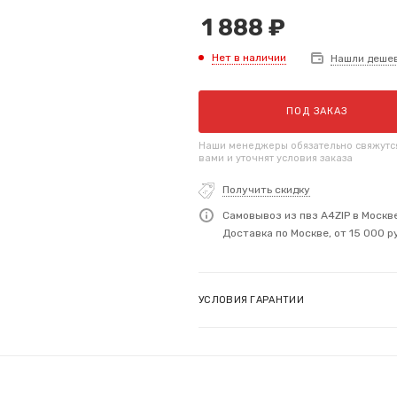
1 888
₽
Нет в наличии
Нашли деше
ПОД ЗАКАЗ
Наши менеджеры обязательно свяжутс
вами и уточнят условия заказа
Получить скидку
Самовывоз из пвз A4ZIP в Москв
Доставка по Москве, от 15 000 р
УСЛОВИЯ ГАРАНТИИ