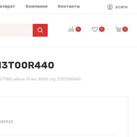
возврат
Компания
Контакты
ВОЙТИ
0
0
0
 C13T00R440
/7180 yellow 70 мл. 5000 стр. C13T00R440
045923