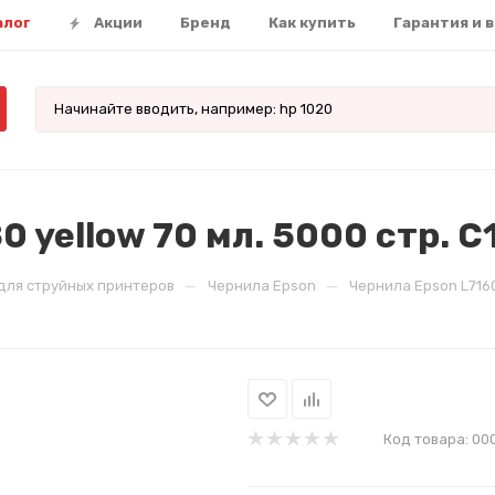
алог
Акции
Бренд
Как купить
Гарантия и 
0 yellow 70 мл. 5000 стр.
—
—
для струйных принтеров
Чернила Epson
Чернила Epson L7160
Код товара:
00