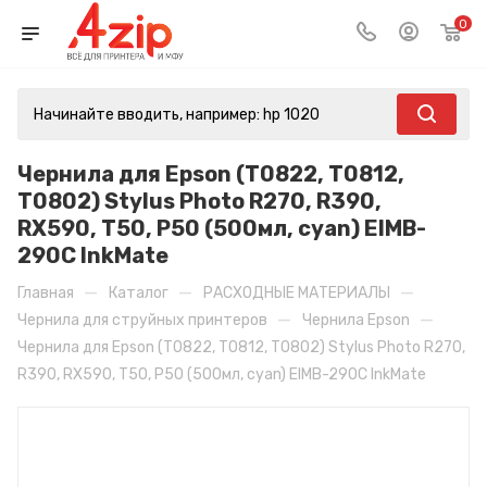
0
Чернила для Epson (T0822, T0812,
T0802) Stylus Photo R270, R390,
RX590, T50, P50 (500мл, cyan) EIMB-
290C InkMate
—
—
—
Главная
Каталог
РАСХОДНЫЕ МАТЕРИАЛЫ
—
—
Чернила для струйных принтеров
Чернила Epson
Чернила для Epson (T0822, T0812, T0802) Stylus Photo R270,
R390, RX590, T50, P50 (500мл, cyan) EIMB-290C InkMate